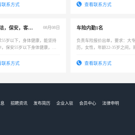
看联系方式
查看联系方式
急招保洁，保安，客服，工程
08月08日
车险内勤1名
求55岁以下，身体健康，能坚持
负责车险报价出单，要求：大
作，保安55岁以下身体健康，有
历，女性，年龄22-35岁之间
形象端庄，遵纪守法，无犯罪记
操作，工作态度认真，具有团
服要求45岁以下高中以上文化，
试用期1-3个月，转正后交纳五
看联系方式
查看联系方式
工作认真，性格开朗有良好沟通
工程，懂水电维修。
信息
招聘资讯
发布简历
企业入驻
会员中心
法律申明
们