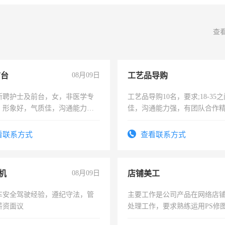
查
前台
08月09日
工艺品导购
所聘护士及前台，女，非医学专
工艺品导购10名，要求;18-35
，形象好，气质佳，沟通能力
佳，沟通能力强，有团队合作
试，周日休息。
上进心，有工作经验者优先！
看联系方式
查看联系方式
机
08月09日
店铺美工
车安全驾驶经验，遵纪守法，管
主要工作是公司产品在网络店
薪资面议
处理工作，要求熟练运用PS修图
作时间每天8小时，待遇优厚。