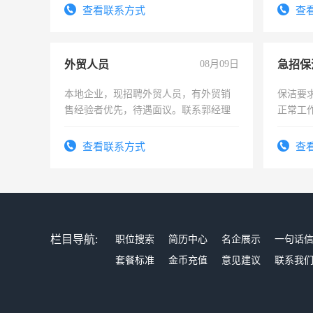
表或者有医学资质的优先，底薪+绩效，
查看联系方式
查
交五险。
外贸人员
08月09日
本地企业，现招聘外贸人员，有外贸销
保洁要
售经验者优先，待遇面议。联系郭经理
正常工
责任心
录，客
查看联系方式
查
懂电脑
能力，
栏目导航:
职位搜索
简历中心
名企展示
一句话
套餐标准
金币充值
意见建议
联系我