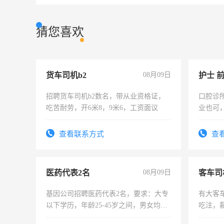
猜您喜欢
货车司机b2
08月09日
护士 
招聘货车司机b2数名，带从业资格证，
口腔诊
吃苦耐劳，开6米8，9米6，工资面议
业也可
强。面
查看联系方式
查
医药代表2名
08月09日
客车司
基因公司招聘医药代表2名，要求：大专
有大客
以下学历，年龄25-45岁之间，男女均
吃注，
可，需要具有营销经验，从事过医药代