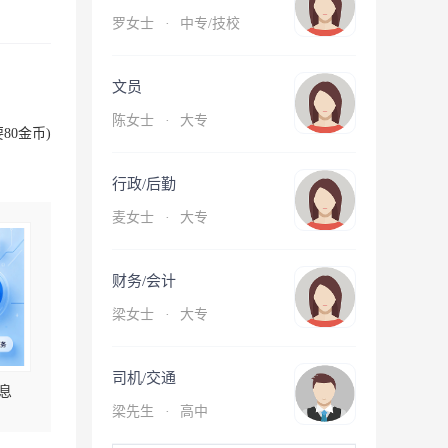
罗女士
·
中专/技校
文员
陈女士
·
大专
80金币)
行政/后勤
麦女士
·
大专
财务/会计
梁女士
·
大专
司机/交通
息
梁先生
·
高中