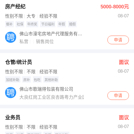
房产经纪
5000-8000元
08-07
性别不限
大专
经验不限
餐补
社保
年终奖
节日福利
年假
婚假
佛山市濠宅房地产代理服务有限公司
申请
私营
销售岗位
仓管/统计员
面议
08-07
性别不限
不限
经验不限
加班补助
房补
包吃
其他补助
佛山市歌瑞得包装有限公司
申请
大良红岗工业区良杏路粤力产业园（原盈丰制衣厂，拓厦
业务员
面议
08-07
性别不限
不限
经验不限