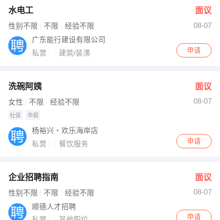
水电工
面议
08-07
性别不限
不限
经验不限
广东能行建设有限公司
申请
私营
建筑/装潢
洗碗阿姨
面议
08-07
女性
不限
经验不限
社保
年假
杨裕兴・欢乐海岸店
申请
私营
餐饮服务
企业招聘指南
面议
08-07
性别不限
不限
经验不限
顺德人才招聘
申请
私营
其他职位