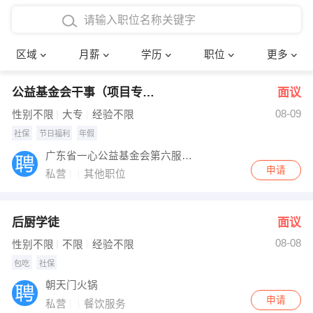
4000-5000元
本科
行政后勤
建筑装潢
确定
区域
月薪
学历
职位
更多
5000-8000元
硕士
销售岗位
教师
公益基金会干事（项目专员）
面议
8000-12000元
博士
文员
护士
08-09
性别不限
大专
经验不限
12000-20000元
财务会计
传单派发
社保
节日福利
年假
广东省一心公益基金会第六服务队
其他
超市零售
促销导购
申请
私营
其他职位
网络IT
保健按摩
后厨学徒
面议
快递员
前台接待
08-08
性别不限
不限
经验不限
收银员
技术员/工程师
包吃
社保
朝天门火锅
水电/机修
部门经理
申请
私营
餐饮服务