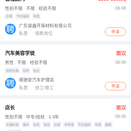
08-08
性别不限
不限
经验不限
社保
节日福利
年假
广东容鑫环保材料有限公司
申请
私营
销售岗位
汽车美容学徒
面议
08-08
男性
不限
经验不限
加班补助
包吃
包住
顺驰安汽车护理店
申请
私营
技工/普工
店长
面议
08-08
性别不限
中专/技校
1-3年
交通补贴
餐补
包吃
包住
社保
年终奖
节日福利
年假
婚假