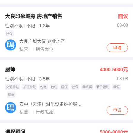
出纳
保险
大良印象城旁 房地产销售
面议
编辑
法律
08-08
性别不限
不限
1-3年
社保
保洁
贸易采购
大良广域大厦 兆业地产
申请
私营
销售岗位
跟单
理财顾问
其他职位
厨师
4000-5000元
08-08
性别不限
不限
3-5年
交通补贴
加班补助
包吃
包住
医保
社保
年终奖
节日福利
年假
婚假
安中（天津）游乐设备维护服务有限公司
申请
私营
行政/后勤
课程顾问
5000-8000元