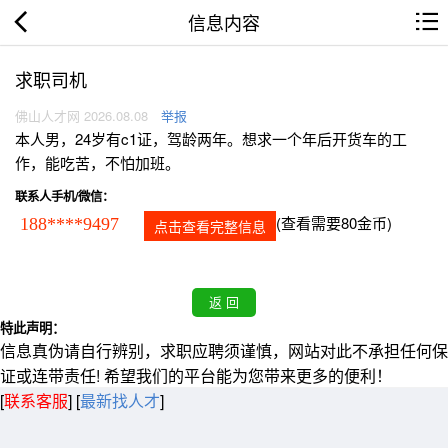
信息内容
求职司机
佛山人才网 2026.08.08
举报
本人男，24岁有c1证，驾龄两年。想求一个年后开货车的工
作，能吃苦，不怕加班。
联系人手机/微信：
(查看需要80金币)
188****9497
点击查看完整信息
特此声明：
信息真伪请自行辨别，求职应聘须谨慎，网站对此不承担任何保
证或连带责任! 希望我们的平台能为您带来更多的便利！
[
联系客服
]
[
最新找人才
]